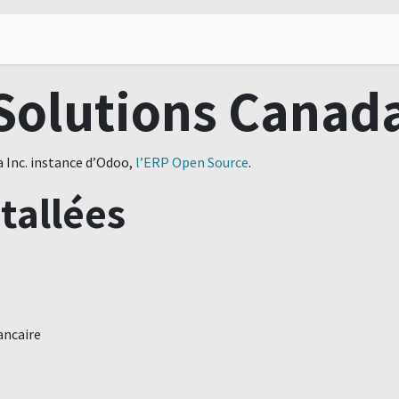
rés
Services TI
À propos
Nous joindre
olutions Canada
 Inc. instance d’Odoo,
l’ERP Open Source
.
tallées
ancaire