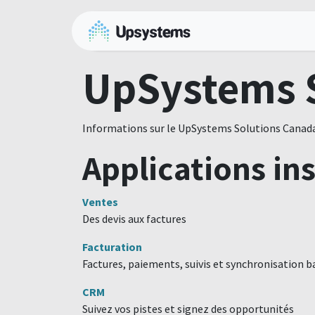
Se rendre au contenu
Accueil
Services gé
UpSystems S
Informations sur le UpSystems Solutions Canada
Applications ins
Ventes
Des devis aux factures
Facturation
Factures, paiements, suivis et synchronisation b
CRM
Suivez vos pistes et signez des opportunités