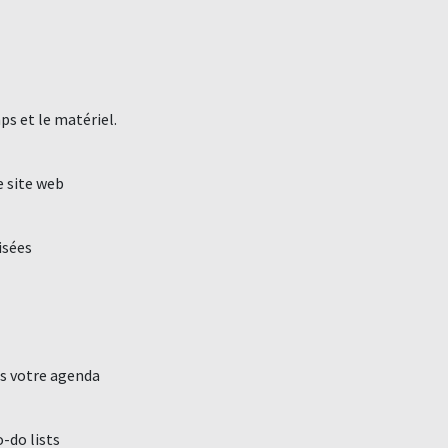
mps et le matériel.
e site web
isées
ns votre agenda
-do lists