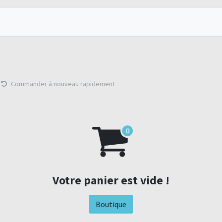
rés
Services TI
À propos
Nous joindre
Commander à nouveau rapidement
Votre panier est vide !
Boutique