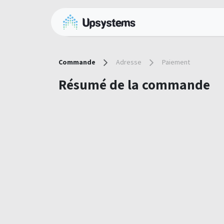
Se rendre au contenu
Accueil
Services gé
Commande
Adresse
Paiement
Résumé de la commande