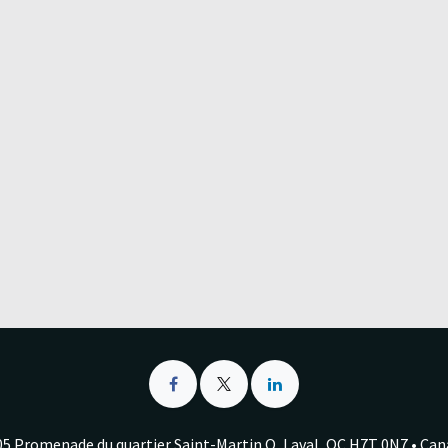
5 Promenade du quartier Saint-Martin O, Laval, QC H7T 0N7 • Ca